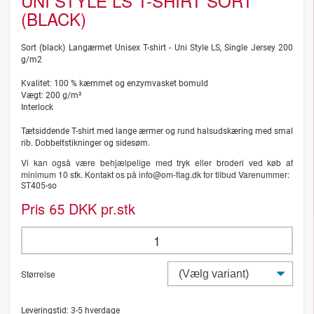
UNI STYLE LS T-SHIRT SORT
(BLACK)
Sort (black) Langærmet Unisex T-shirt - Uni Style LS, Single Jersey 200
g/m2
Kvalitet: 100 % kæmmet og enzymvasket bomuld
Vægt: 200 g/m²
Interlock
Tætsiddende T-shirt med lange ærmer og rund halsudskæring med smal
rib. Dobbeltstikninger og sidesøm.
Vi kan også være behjælpelige med tryk eller broderi ved køb af
minimum 10 stk. Kontakt os på info@om-flag.dk for tilbud Varenummer:
ST405-so
Pris
DKK pr.stk
65
Størrelse
Leveringstid:
3-5
hverdage