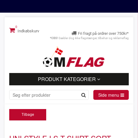
Indkøbskurv
Fri fragt på ordrer over 750kr*
*OBS!
Gælder dog ikke flagstænger, tilbehør og reklameflag
PRODUKT KATEGORIER
Side menu
Tilbage