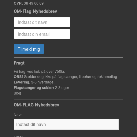
CVR:
38 49 60 69
OM-Flag Nyhedsbrev
Tilmeld mig
Fragt
Fri fragt ved køb på over 750kr.
OBS!
Gælder dog ikke på flagstænger, tilbehør og reklameflag
Levering:
3-5 hverdage.
Flagstænger og sokler:
2-3 uger
Blog
OM-FLAG Nyhedsbrev
Navn
Email