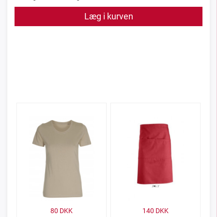
Læg i kurven
80
DKK
140
DKK