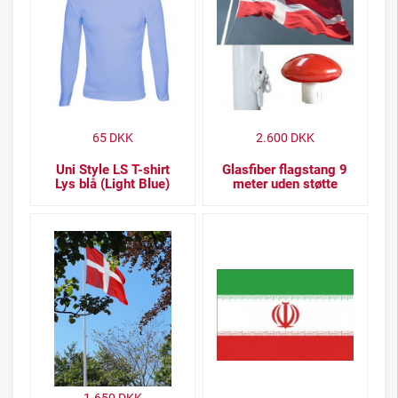
65
DKK
2.600
DKK
Uni Style LS T-shirt
Glasfiber flagstang 9
Lys blå (Light Blue)
meter uden støtte