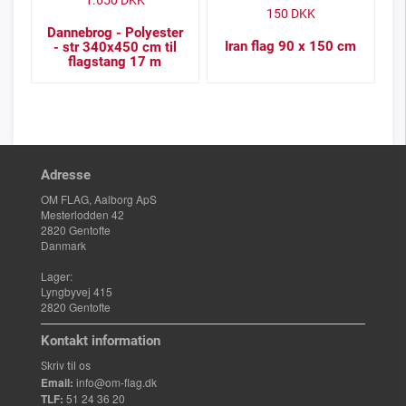
1.650
DKK
150
DKK
Dannebrog - Polyester
Iran flag 90 x 150 cm
- str 340x450 cm til
flagstang 17 m
Adresse
OM FLAG, Aalborg ApS
Mesterlodden 42
2820 Gentofte
Danmark
Lager:
Lyngbyvej 415
2820 Gentofte
Kontakt information
Skriv til os
Email:
info@om-flag.dk
TLF:
51 24 36 20