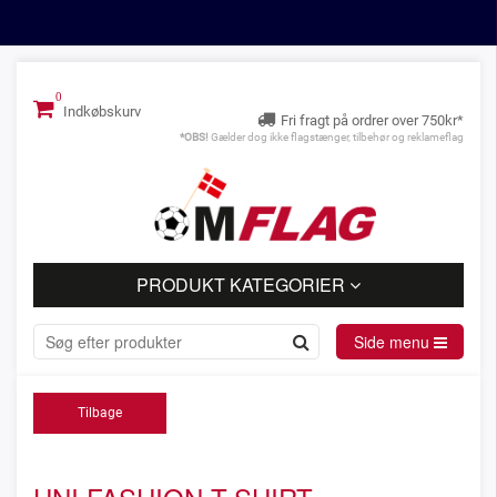
Indkøbskurv
Fri fragt på ordrer over 750kr*
*OBS!
Gælder dog ikke flagstænger, tilbehør og reklameflag
PRODUKT KATEGORIER
Side menu
Tilbage