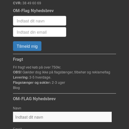
CVR:
38 49 60 69
OM-Flag Nyhedsbrev
Tilmeld mig
Fragt
Fri fragt ved køb på over 750kr.
OBS!
Gælder dog ikke på flagstænger, tilbehør og reklameflag
Levering:
3-5 hverdage.
Flagstænger og sokler:
2-3 uger
Blog
OM-FLAG Nyhedsbrev
Navn
Email