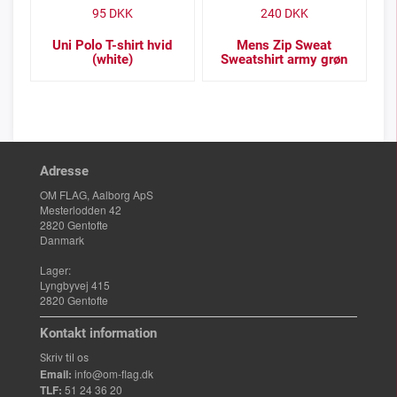
95
DKK
240
DKK
Uni Polo T-shirt hvid
Mens Zip Sweat
(white)
Sweatshirt army grøn
Adresse
OM FLAG, Aalborg ApS
Mesterlodden 42
2820 Gentofte
Danmark
Lager:
Lyngbyvej 415
2820 Gentofte
Kontakt information
Skriv til os
Email:
info@om-flag.dk
TLF:
51 24 36 20