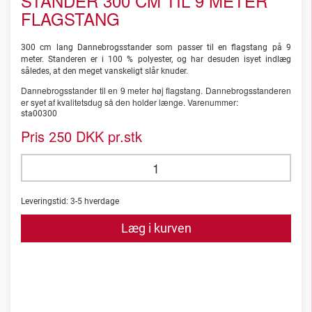
STANDER 300 CM TIL 9 METER
FLAGSTANG
300 cm lang Dannebrogsstander som passer til en flagstang på 9
meter. Standeren er i 100 % polyester, og har desuden isyet indlæg
således, at den meget vanskeligt slår knuder.
Dannebrogsstander til en 9 meter høj flagstang. Dannebrogsstanderen
er syet af kvalitetsdug så den holder længe. Varenummer:
sta00300
Pris
DKK pr.stk
250
Leveringstid:
3-5
hverdage
Læg i kurven