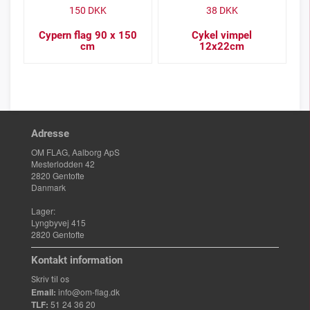
150
DKK
38
DKK
Cypern flag 90 x 150
Cykel vimpel
cm
12x22cm
Adresse
OM FLAG, Aalborg ApS
Mesterlodden 42
2820 Gentofte
Danmark
Lager:
Lyngbyvej 415
2820 Gentofte
Kontakt information
Skriv til os
Email:
info@om-flag.dk
TLF:
51 24 36 20