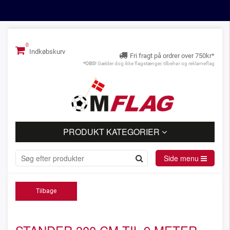
Indkøbskurv
Fri fragt på ordrer over 750kr*
*OBS!
Gælder dog ikke flagstænger, tilbehør og reklameflag
PRODUKT KATEGORIER
Side menu
Tilbage