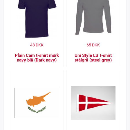
48
DKK
65
DKK
Plain Cam t-shirt mørk
Uni Style LS T-shirt
navy blå (Dark navy)
stålgrå (steel grey)