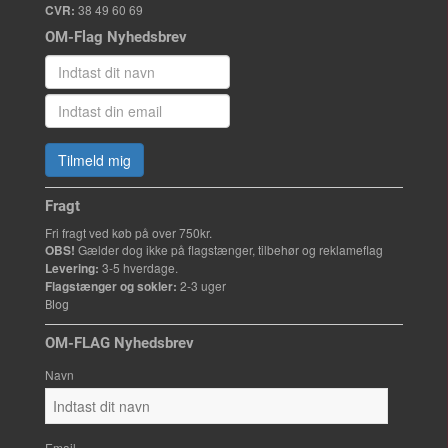
CVR:
38 49 60 69
OM-Flag Nyhedsbrev
Tilmeld mig
Fragt
Fri fragt ved køb på over 750kr.
OBS!
Gælder dog ikke på flagstænger, tilbehør og reklameflag
Levering:
3-5 hverdage.
Flagstænger og sokler:
2-3 uger
Blog
OM-FLAG Nyhedsbrev
Navn
Email