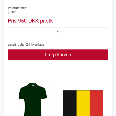
Varenummer:
gpsandL
Pris
DKK pr.stk
950
Leveringstid:
2-7
hverdage
Læg i kurven