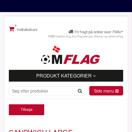
Indkøbskurv
Fri fragt på ordrer over 750kr*
*OBS!
Gælder dog ikke flagstænger, tilbehør og reklameflag
PRODUKT KATEGORIER
Side menu
Tilbage