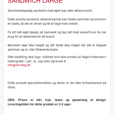
SANDWICH LARGE
Sammenklappelig sandwich med eget logo eller reklame print.
Dette smarte sandwich reklame banner kan foldes sammen og komme i
en taske, så den er smart og let at tage med overalt.
Få dit helt eget design på banneret og tag det med overalt hvor du har
brug for at reklamere for dit brand.
Banneret vejer ikke meget og det fylder ikke meget når det er klappet
sammen og er i den tilhørende taske.
Efter bestilling skal logo / billedet som skal printes på flaget indsendes i
vektorgrafik i .pdf, .ai, .esp eller lignende til
info@om-flag.dk
.
Dette produkt specialfremstilles og derfor er der ikke fortrydelsesret på
disse.
OBS: Prisen er inkl. tryk, taske og opsætning af design.
Leveringstiden for dette produkt er 2-3 uger.