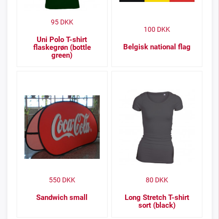
95
DKK
100
DKK
Uni Polo T-shirt
Belgisk national flag
flaskegrøn (bottle
green)
550
DKK
80
DKK
Sandwich small
Long Stretch T-shirt
sort (black)