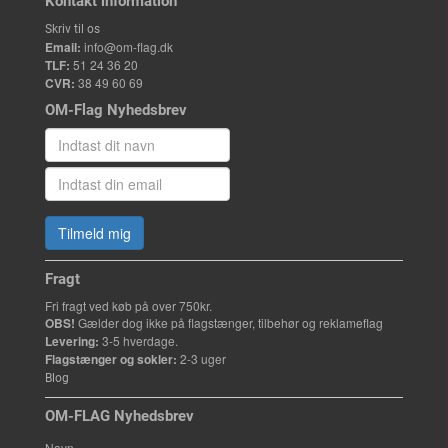
Kontakt information
Skriv til os
Email:
info@om-flag.dk
TLF:
51 24 36 20
CVR:
38 49 60 69
OM-Flag Nyhedsbrev
Tilmeld mig
Fragt
Fri fragt ved køb på over 750kr.
OBS!
Gælder dog ikke på flagstænger, tilbehør og reklameflag
Levering:
3-5 hverdage.
Flagstænger og sokler:
2-3 uger
Blog
OM-FLAG Nyhedsbrev
Navn