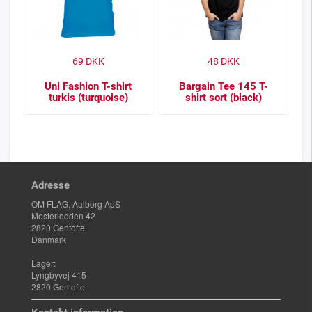
69
DKK
48
DKK
Uni Fashion T-shirt
Bargain Tee 145 T-
turkis (turquoise)
shirt sort (black)
Adresse
OM FLAG, Aalborg ApS
Mesterlodden 42
2820 Gentofte
Danmark
Lager:
Lyngbyvej 415
2820 Gentofte