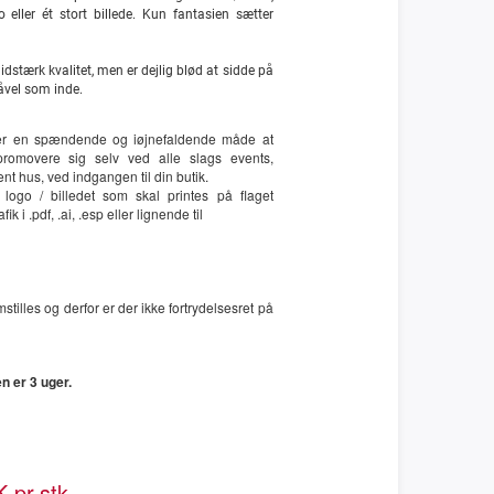
 eller ét stort billede. Kun fantasien sætter
lidstærk kvalitet, men er dejlig blød at sidde på
åvel som inde.
er en spændende og iøjnefaldende måde at
promovere sig selv ved alle slags events,
 hus, ved indgangen til din butik.
al logo / billedet som skal printes på flaget
k i .pdf, .ai, .esp eller lignende til
stilles og derfor er der ikke fortrydelsesret på
n er 3 uger.
 pr.stk