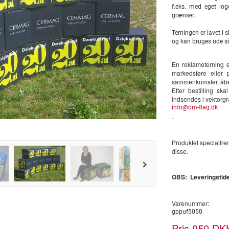
f.eks. med eget logo
grænser.
Terningen er lavet i s
og kan bruges ude s
En reklameterning 
markedsføre eller 
sammenkomster, åbent
Efter bestilling sk
indsendes i vektorgrafi
info@om-flag.dk
.
Produktet specialfrem
disse.
OBS: Leveringstide
Varenummer:
gppuf5050
Pris
DKK