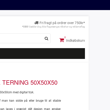
Fri fragt på ordrer over 750kr*
*OBS!
Gælder dog ikke flagstænger, tilbehør og reklameflag
Indkøbskurv
 TERNING 50X50X50
50x50cm med digital tryk.
f man kan sidde på eller bruge til at stable
kan laves i præcist dét design man ønsker,