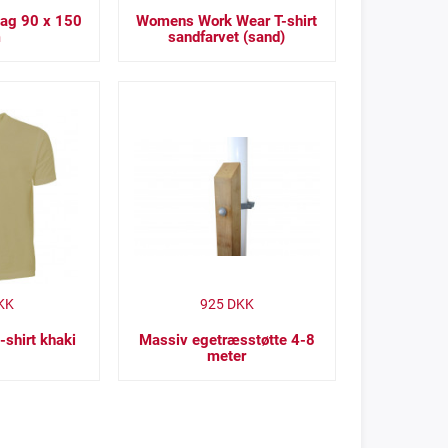
lag 90 x 150
Womens Work Wear T-shirt
m
sandfarvet (sand)
KK
925
DKK
-shirt khaki
Massiv egetræsstøtte 4-8
meter