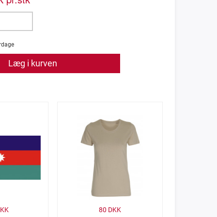
rdage
Læg i kurven
KK
80
DKK