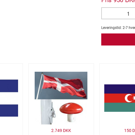
950
Leveringstid:
2-7
hve
2.749
DKK
150
D