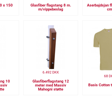
90 x 150
Glasfiber flagstang 8 m.
Aserbajdsjan f
m/vippebeslag
c
6.492
DKK
68
D
ang 10
Glasfiberflagstang 12
Basis Cotton t
ssiv
meter med Massiv
tte
Mahogni støtte