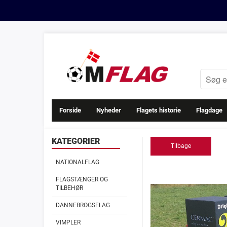
Forside
Nyheder
Flagets historie
Flagdage
KATEGORIER
Tilbage
NATIONALFLAG
FLAGSTÆNGER OG
TILBEHØR
DANNEBROGSFLAG
VIMPLER