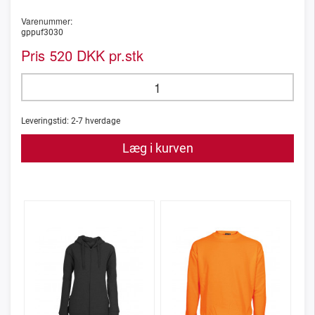
Varenummer:
gppuf3030
Pris
DKK pr.stk
520
Leveringstid:
2-7
hverdage
Læg i kurven