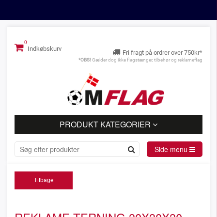
Indkøbskurv
Fri fragt på ordrer over 750kr*
*OBS!
Gælder dog ikke flagstænger, tilbehør og reklameflag
PRODUKT KATEGORIER
Side menu
Tilbage