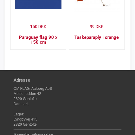
150
DKK
99
DKK
Paraguay flag 90 x
Taskeparaply i orange
150 cm
Adresse
OM FLAG, Aalborg ApS
Mesterlodden 42
2820 Gentofte
Danmark
Lager:
Lyngbyvej 415
2820 Gentofte