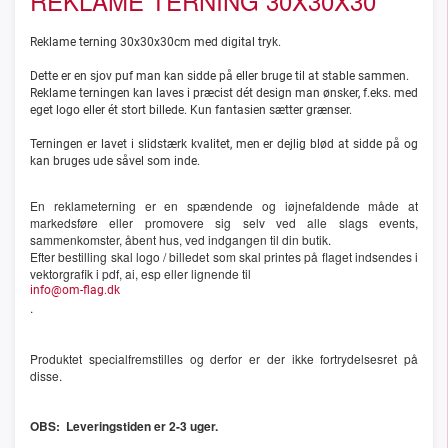
REKLAME TERNING 30X30X30
Reklame terning 30x30x30cm med digital tryk.
Dette er en sjov puf man kan sidde på eller bruge til at stable sammen.
Reklame terningen kan laves i præcist dét design man ønsker, f.eks. med
eget logo eller ét stort billede. Kun fantasien sætter grænser.
Terningen er lavet i slidstærk kvalitet, men er dejlig blød at sidde på og
kan bruges ude såvel som inde.
En reklameterning er en spændende og iøjnefaldende måde at
markedsføre eller promovere sig selv ved alle slags events,
sammenkomster, åbent hus, ved indgangen til din butik.
Efter bestilling skal logo / billedet som skal printes på flaget indsendes i
vektorgrafik i pdf, ai, esp eller lignende til
info@om-flag.dk
.
Produktet specialfremstilles og derfor er der ikke fortrydelsesret på
disse.
OBS: Leveringstiden er 2-3 uger.