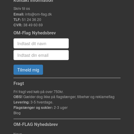
Kontakt information
Skriv til os
Email:
info@om-flag.dk
TLF:
51 24 36 20
CVR:
38 49 60 69
OM-Flag Nyhedsbrev
Tilmeld mig
Fragt
Fri fragt ved køb på over 750kr.
OBS!
Gælder dog ikke på flagstænger, tilbehør og reklameflag
Levering:
3-5 hverdage.
Flagstænger og sokler:
2-3 uger
Blog
OM-FLAG Nyhedsbrev
Navn