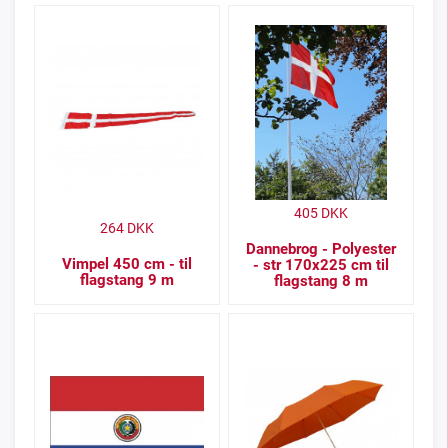
405
DKK
264
DKK
Dannebrog - Polyester
Vimpel 450 cm - til
- str 170x225 cm til
flagstang 9 m
flagstang 8 m