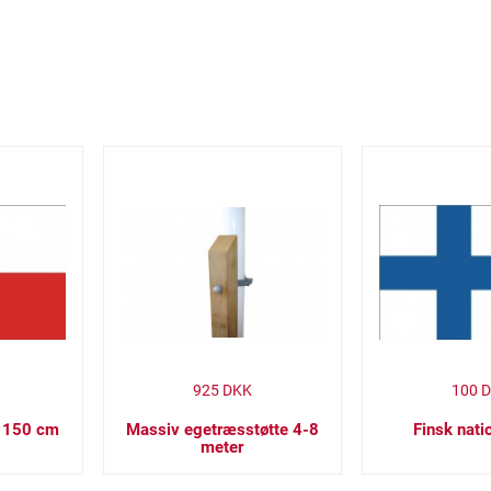
925
DKK
100
D
x 150 cm
Massiv egetræsstøtte 4-8
Finsk nati
meter