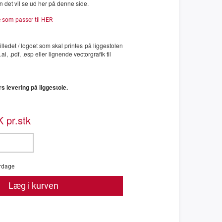
det vil se ud her på denne side.
 som passer til HER
billedet / logoet som skal printes på liggestolen
ai, .pdf, .esp eller lignende vectorgrafik til
s levering på liggestole.
 pr.stk
rdage
Læg i kurven