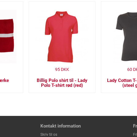
95
DKK
60
D
ærke
Billig Polo shirt til - Lady
Lady Cotton T-
Polo T-shirt rød (red)
(steel 
Kontakt information
F
Fr
Skriv til os