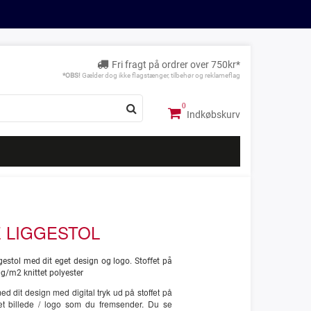
Fri fragt på ordrer over 750kr*
*OBS!
Gælder dog ikke flagstænger, tilbehør og reklameflag
Indkøbskurv
 LIGGESTOL
ggestol med dit eget design og logo. Stoffet på
0g/m2 knittet polyester
med dit design med digital tryk ud på stoffet på
 et billede / logo som du fremsender. Du se