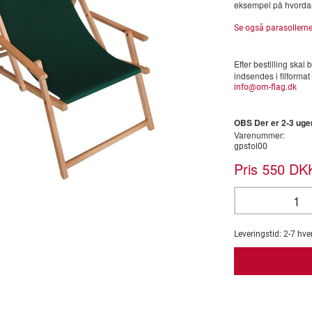
eksempel på hvordan 
Se også parasollerne
Efter bestilling skal 
indsendes i filformat .
info@om-flag.dk
OBS Der er 2-3 uger
Varenummer:
gpstol00
Pris
DKK
550
Leveringstid:
2-7
hve