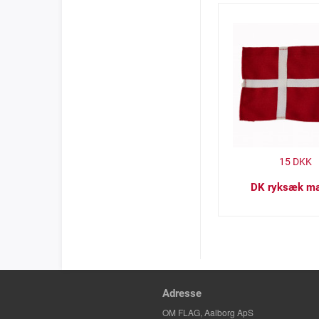
15
DKK
DK ryksæk m
Adresse
OM FLAG, Aalborg ApS