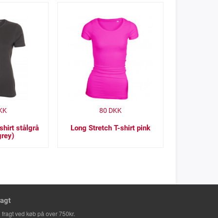
KK
80
DKK
shirt stålgrå
Long Stretch T-shirt pink
grey)
ragt
i fragt ved køb på over 750kr.