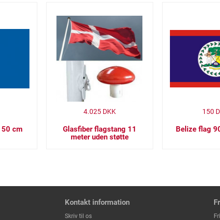
4.025
DKK
150
D
 150 cm
Glasfiber flagstang 11
Belize flag 
meter uden støtte
Kontakt information
F
Fr
Skriv til os