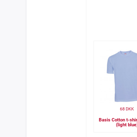
68
DKK
Basis Cotton t-shir
(light blue