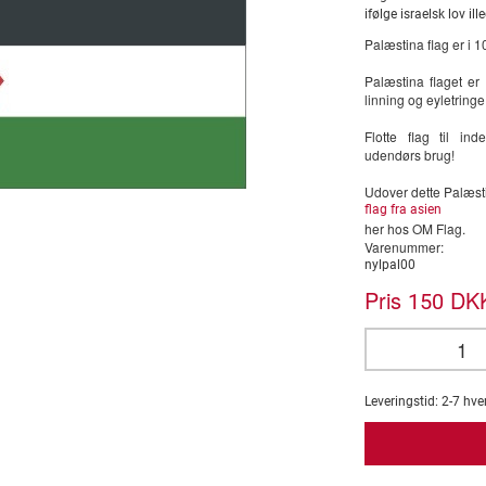
ifølge israelsk lov ille
Palæstina flag er i 
Palæstina flaget er
linning og eyletringe
Flotte flag til i
udendørs brug!
Udover dette Palæst
flag fra asien
her hos OM Flag.
Varenummer:
nylpal00
Pris
DKK
150
Leveringstid:
2-7
hve