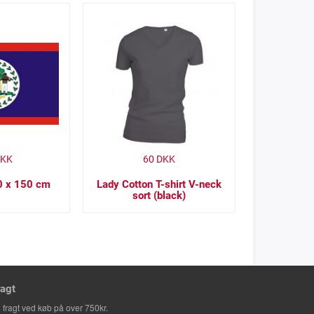
KK
60
DKK
90 x 150 cm
Lady Cotton T-shirt V-neck
sort (black)
ragt
i fragt ved køb på over 750kr.