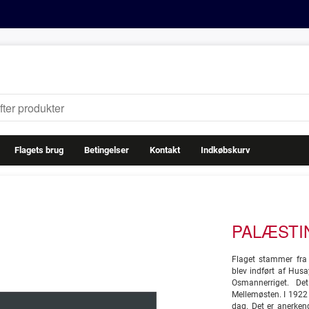
Flagets brug
Betingelser
Kontakt
Indkøbskurv
PALÆSTIN
Flaget stammer fra 
blev indført af Hus
Osmannerriget. De
Mellemøsten. I 1922 
dag. Det er anerken