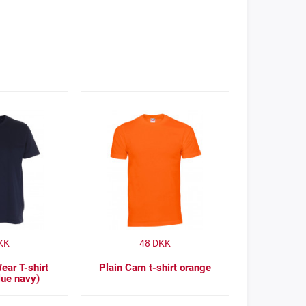
KK
48
DKK
ar T-shirt
Plain Cam t-shirt orange
lue navy)