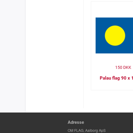
150
DKK
Palau flag 90 x
Adresse
OM FLAG, Aalborg ApS