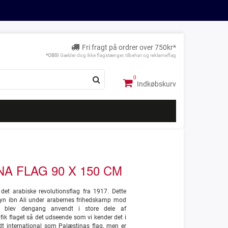
Fri fragt på ordrer over 750kr*
*OBS!
Gælder dog ikke flagstænger, tilbehør og reklameflag
Indkøbskurv
A FLAG 90 X 150 CM
det arabiske revolutionsflag fra 1917. Dette
ayn ibn Ali under arabernes frihedskamp mod
t blev dengang anvendt i store dele af
fik flaget så det udseende som vi kender det i
dt international som Palæstinas flag, men er