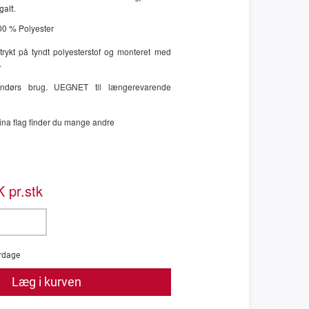
galt.
100 % Polyester
 trykt på tyndt polyesterstof og monteret med
.
ndendørs brug. UEGNET til længerevarende
ina flag finder du mange andre
 pr.stk
rdage
Læg i kurven