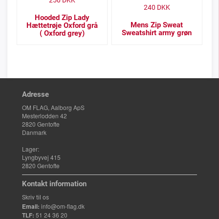
250
DKK
240
DKK
Hooded Zip Lady
Mens Zip Sweat
Hættetrøje Oxford grå
Sweatshirt army grøn
( Oxford grey)
Adresse
OM FLAG, Aalborg ApS
Mesterlodden 42
2820 Gentofte
Danmark
Lager:
Lyngbyvej 415
2820 Gentofte
Kontakt information
Skriv til os
Email:
info@om-flag.dk
TLF:
51 24 36 20