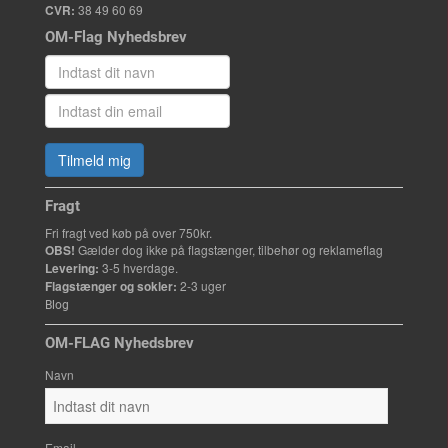
CVR:
38 49 60 69
OM-Flag Nyhedsbrev
Tilmeld mig
Fragt
Fri fragt ved køb på over 750kr.
OBS!
Gælder dog ikke på flagstænger, tilbehør og reklameflag
Levering:
3-5 hverdage.
Flagstænger og sokler:
2-3 uger
Blog
OM-FLAG Nyhedsbrev
Navn
Email