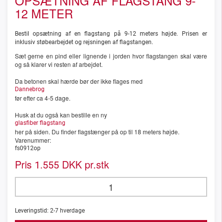
OPSÆTNING AF FLAGSTANG 9-
12 METER
Bestil opsætning af en flagstang på 9-12 meters højde. Prisen er
inklusiv støbearbejdet og rejsningen af flagstangen.
Sæt gerne en pind eller lignende i jorden hvor flagstangen skal være
og så klarer vi resten af arbejdet.
Da betonen skal hærde bør der ikke flages med
Dannebrog
før efter ca 4-5 dage.
Husk at du også kan bestille en ny
glasfiber flagstang
her på siden. Du finder flagstænger på op til 18 meters højde.
Varenummer:
fs0912op
Pris
DKK pr.stk
1.555
Leveringstid:
2-7
hverdage