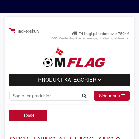
Indkøbskurv
Fri fragt på ordrer over 750kr*
*OBS!
Gælder dog ikke flagstænger, tilbehør og reklameflag
PRODUKT KATEGORIER
Side menu
Tilbage