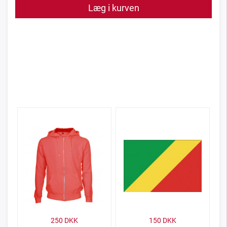
Læg i kurven
250
DKK
150
DKK