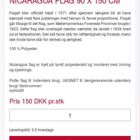
NICARAGUA FLAG 90 X 150 CM
Flaget blev officielt hejst i 1971 efter igennem længere tid at have
kæmpet med flere justeringer med hensyn til farver proportioner. Flaget
går tilbage til det flag, som Mellemamerikas Forenede Provinser brugte i
1823. Dette flag blev overtaget næsten uændret, da landet i 1838 brød
ud af føderationen. Den blå farve står for retfærdighed og troskab, mens
den hvide farve står for renhed og ærlighed.
100 % Polyester
Nicaragua flag er trykt på tyndt polyesterstof og monteret med linning
og eyletringe.
Flotte flag til indendørs brug. UEGNET til længerevarende udendørs
brug! Varenummer:
nylnic00
Pris
DKK pr.stk
150
Leveringstid:
3-5
hverdage