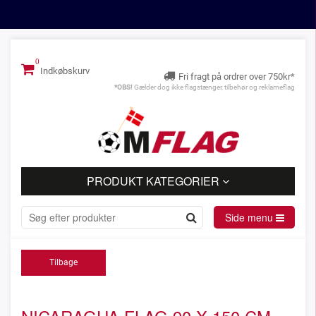
Indkøbskurv
Fri fragt på ordrer over 750kr*
*OBS!
Gælder dog ikke flagstænger, tilbehør og reklameflag
PRODUKT KATEGORIER
Side menu
Tilbage