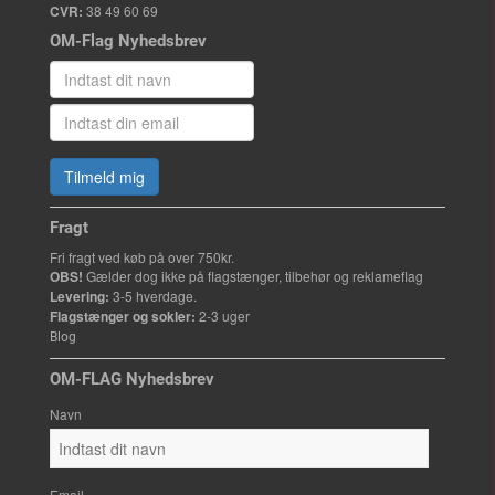
CVR:
38 49 60 69
OM-Flag Nyhedsbrev
Tilmeld mig
Fragt
Fri fragt ved køb på over 750kr.
OBS!
Gælder dog ikke på flagstænger, tilbehør og reklameflag
Levering:
3-5 hverdage.
Flagstænger og sokler:
2-3 uger
Blog
OM-FLAG Nyhedsbrev
Navn
Email