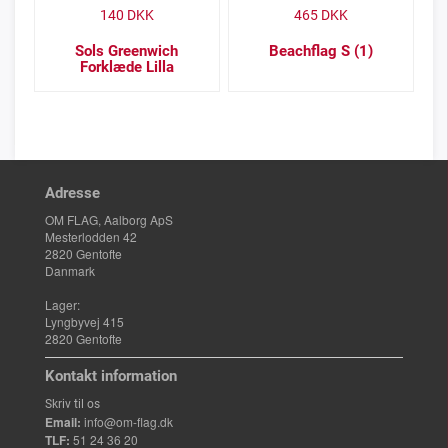
140
DKK
465
DKK
Sols Greenwich
Beachflag S (1)
Forklæde Lilla
Adresse
OM FLAG, Aalborg ApS
Mesterlodden 42
2820 Gentofte
Danmark
Lager:
Lyngbyvej 415
2820 Gentofte
Kontakt information
Skriv til os
Email:
info@om-flag.dk
TLF:
51 24 36 20