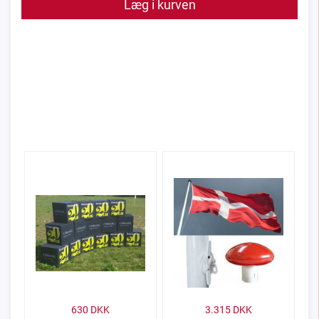
Læg i kurven
630
DKK
3.315
DKK