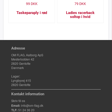
99
DKK
79
DKK
Taskeparaply i rød
Ladies racerback
soltop i hvid
Adresse
OM FLAG, Aalborg ApS
Mesterlodden 42
2820 Gentofte
Danmark
Lager:
Lyngbyvej 415
2820 Gentofte
Kontakt information
Skriv til os
Email:
info@om-flag.dk
TLF:
51 24 36 20