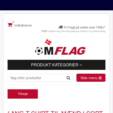
Indkøbskurv
Fri fragt på ordrer over 750kr*
*OBS!
Gælder dog ikke flagstænger, tilbehør og reklameflag
PRODUKT KATEGORIER
Side menu
Tilbage