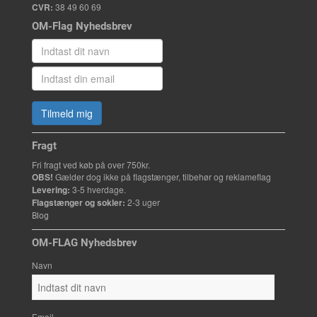
CVR:
38 49 60 69
OM-Flag Nyhedsbrev
Tilmeld mig
Fragt
Fri fragt ved køb på over 750kr.
OBS!
Gælder dog ikke på flagstænger, tilbehør og reklameflag
Levering:
3-5 hverdage.
Flagstænger og sokler:
2-3 uger
Blog
OM-FLAG Nyhedsbrev
Navn
Email