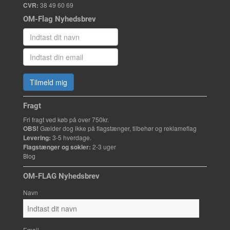
CVR:
38 49 60 69
OM-Flag Nyhedsbrev
Tilmeld mig
Fragt
Fri fragt ved køb på over 750kr.
OBS!
Gælder dog ikke på flagstænger, tilbehør og reklameflag
Levering:
3-5 hverdage.
Flagstænger og sokler:
2-3 uger
Blog
OM-FLAG Nyhedsbrev
Navn
Email