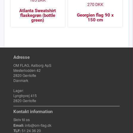
185
DKK
270
DKK
Atlanta Sweatshirt
Georgien flag 90 x
flaskegrøn (bottle
150 cm
green)
Adresse
OM FLAG, Aalborg ApS
Mesterlodden 42
2820 Gentofte
Danmark
Lager:
Lyngbyvej 415
2820 Gentofte
Kontakt information
Skriv til os
Email:
info@om-flag.dk
TLF:
51 24 36 20