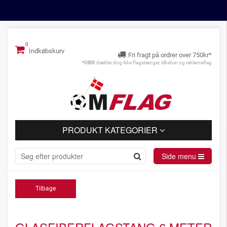
Indkøbskurv
Fri fragt på ordrer over 750kr*
*OBS!
Gælder dog ikke flagstænger, tilbehør og reklameflag
PRODUKT KATEGORIER
Side menu
Tilbage