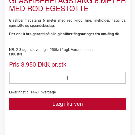
GLASFIBERFLAGSTANG 6 METER
MED RØD EGESTØTTE
Glasfiber flagstang 6 meter med rød knop, line, lineholder, flagclips,
egestøtte og spændebeslag.
Der er 10 års garanti på alle glasfiber flagstænger fra om-flag.dk
NB: 2-3 ugers levering + 250kr i fragt. Varenummer:
fs06stre
Pris
DKK pr.stk
3.950
Leveringstid:
14-21
hverdage
Læg i kurven