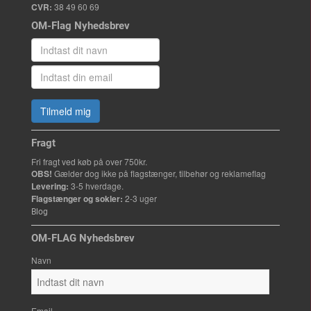
CVR:
38 49 60 69
OM-Flag Nyhedsbrev
Tilmeld mig
Fragt
Fri fragt ved køb på over 750kr.
OBS!
Gælder dog ikke på flagstænger, tilbehør og reklameflag
Levering:
3-5 hverdage.
Flagstænger og sokler:
2-3 uger
Blog
OM-FLAG Nyhedsbrev
Navn
Email