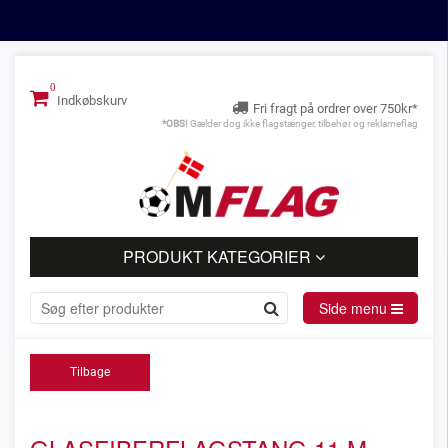
Indkøbskurv
Fri fragt på ordrer over 750kr*
*OBS!
Gælder dog ikke flagstænger, tilbehør og reklameflag
PRODUKT KATEGORIER
Side menu
Tilbage