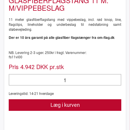
GLASFIBERFLAGSTANG 11 M.
M/VIPPEBESLAG
11 meter glasfiberflagstang med vippebeslag, incl. rød knop, line,
flagclips, lineholder og underbeslag til nedstøbning samt
støbevejleding.
Der er 10 års garanti på alle glasfiber flagstænger fra om-flag.dk
NB. Levering 2-3 uger. 250kr i fragt. Varenummer:
fs11vi00
Pris
DKK pr.stk
4.942
Leveringstid:
14-21
hverdage
Læg i kurven