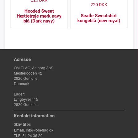
225
DKK
220
DKK
Hooded Sweat
Seatle Sweatshirt
Hættetrøje mørk navy
kongeblå (new royal)
blå (Dark navy)
Adresse
OM FLAG, Aalborg ApS
Mesterlodden 42
2820 Gentofte
Danmark
Lager:
Lyngbyvej 415
2820 Gentofte
Kontakt information
Skriv til os
Email:
info@om-flag.dk
TLF:
51 24 36 20