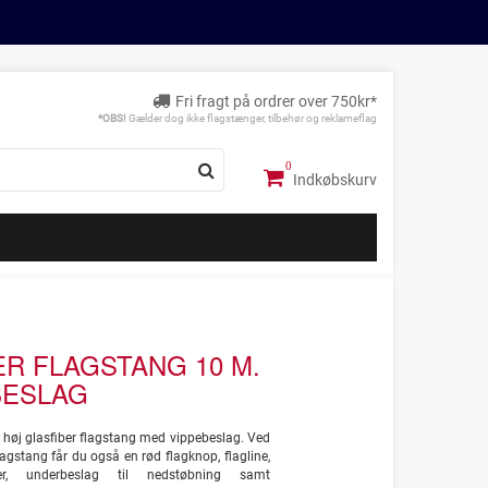
Fri fragt på ordrer over 750kr*
*OBS!
Gælder dog ikke flagstænger, tilbehør og reklameflag
Indkøbskurv
ER FLAGSTANG 10 M.
BESLAG
r høj glasfiber flagstang med vippebeslag. Ved
lagstang får du også en rød flagknop, flagline,
lder, underbeslag til nedstøbning samt