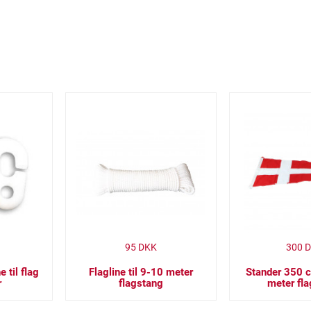
95
DKK
300
D
e til flag
Flagline til 9-10 meter
Stander 350 c
r
flagstang
meter fl