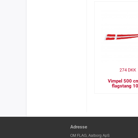
274
DKK
Vimpel 500 cm 
flagstang 1
Adresse
OM FLAG, Aalborg ApS