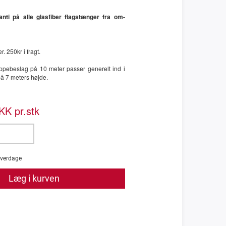
nti på alle glasfiber flagstænger fra om-
. 250kr i fragt.
ppebeslag på 10 meter passer generelt ind i
å 7 meters højde.
K pr.stk
verdage
Læg i kurven