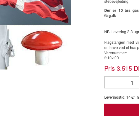
støbevejleding.
Der er 10 års gara
flag.dk
NB. Levering 2-3 uger
Flagstangen med vi
en have ved et hus p
Varenummer:
fs10vi00
Pris
DK
3.515
Leveringstid:
14-21
h