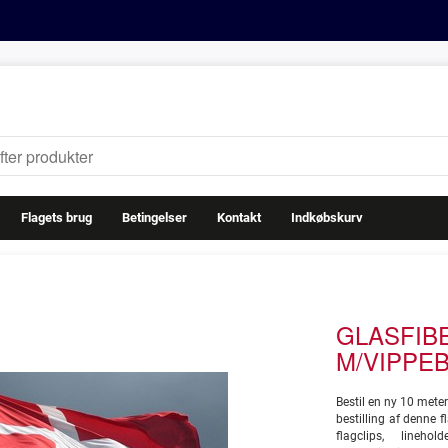
Flagets brug
Betingelser
Kontakt
Indkøbskurv
GLASFIB
M/VIPPE
Bestil en ny 10 mete
bestilling af denne f
flagclips, lineho