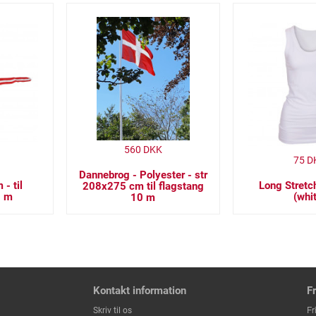
560
DKK
75
D
Dannebrog - Polyester - str
- til
Long Stretc
208x275 cm til flagstang
0 m
(whi
10 m
Kontakt information
F
Fr
Skriv til os