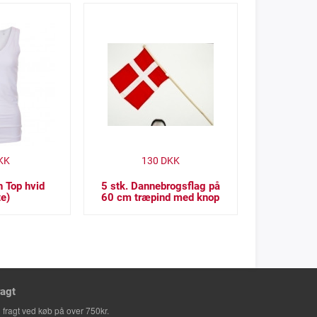
KK
130
DKK
h Top hvid
5 stk. Dannebrogsflag på
te)
60 cm træpind med knop
ragt
i fragt ved køb på over 750kr.