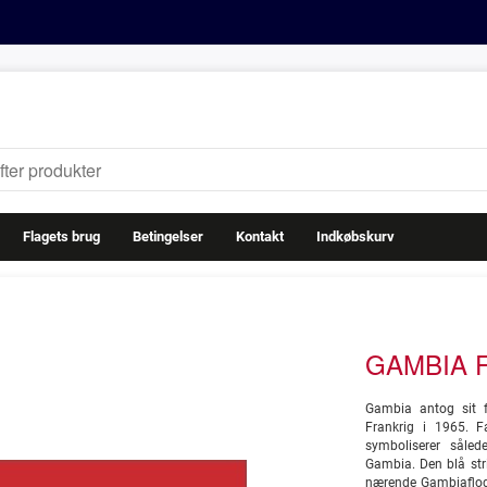
Flagets brug
Betingelser
Kontakt
Indkøbskurv
GAMBIA F
Gambia antog sit f
Frankrig i 1965. F
symboliserer såle
Gambia. Den blå str
nærende Gambiaflod, 