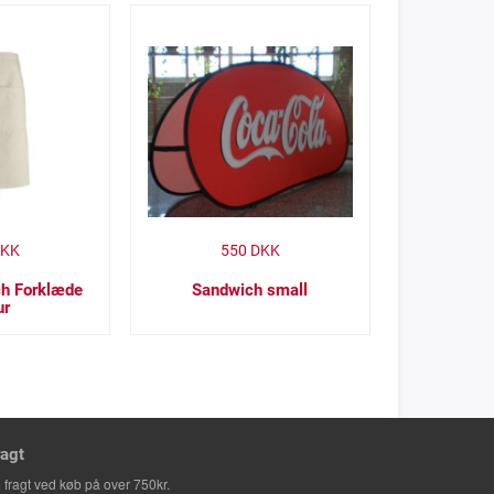
KK
550
DKK
ch Forklæde
Sandwich small
ur
ragt
i fragt ved køb på over 750kr.