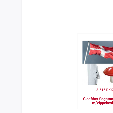
3.515
DKK
Glasfiber flagsta
m/vippebes