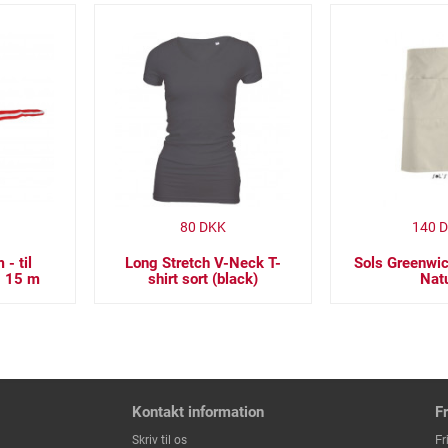
80
DKK
140
D
- til
Long Stretch V-Neck T-
Sols Greenwi
g 15 m
shirt sort (black)
Nat
Kontakt information
F
Fr
Skriv til os