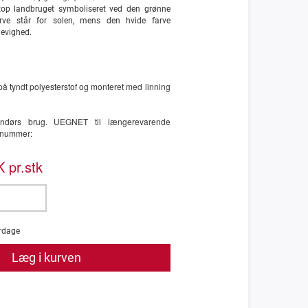
etop landbruget symboliseret ved den grønne
rve står for solen, mens den hvide farve
 evighed.
 på tyndt polyesterstof og monteret med linning
ndendørs brug. UEGNET til længerevarende
enummer:
 pr.stk
rdage
Læg i kurven