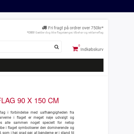
Fri fragt på ordrer over 750kr*
*OBS!
Gælder dog ikke flagstænger, tilbehør og reklameflag
Indkøbskurv
LAG 90 X 150 CM
lag i forbindelse med uafhængigheden fra
arverne i flaget er meget nøje udvalgt og
des alle sammen noget specielt for netop
ibe i flaget symboliserer den dominerende og
som i høj grad gør, at bønderne er i stand til