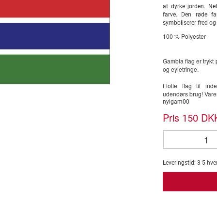
at dyrke jorden. N
farve. Den røde fa
symboliserer fred og
100 % Polyester
Gambia flag er trykt
og eyletringe.
Flotte flag til i
udendørs brug! Var
nylgam00
Pris
DKK
150
Leveringstid:
3-5
hve