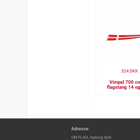
324
DKK
Vimpel 700 cm 
flagstang 14 o
Adresse
OM FLAG, Aalborg ApS