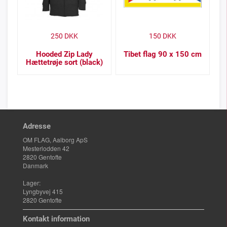
250
DKK
150
DKK
Hooded Zip Lady
Tibet flag 90 x 150 cm
Hættetrøje sort (black)
Adresse
OM FLAG, Aalborg ApS
Mesterlodden 42
2820 Gentofte
Danmark
Lager:
Lyngbyvej 415
2820 Gentofte
Kontakt information