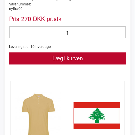
Varenummer:
nylfra00
Pris
DKK pr.stk
270
Leveringstid:
10
hverdage
Læg i kurven