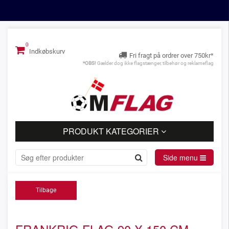
Indkøbskurv
Fri fragt på ordrer over 750kr*
*OBS!
Gælder dog ikke flagstænger, tilbehør og reklameflag
PRODUKT KATEGORIER
Side menu
Tilbage