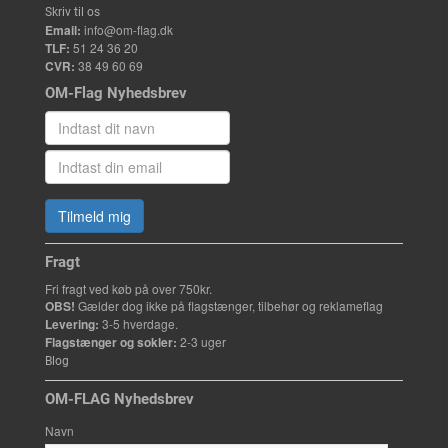
Skriv til os
Email:
info@om-flag.dk
TLF:
51 24 36 20
CVR:
38 49 60 69
OM-Flag Nyhedsbrev
Tilmeld mig
Fragt
Fri fragt ved køb på over 750kr.
OBS!
Gælder dog ikke på flagstænger, tilbehør og reklameflag
Levering:
3-5 hverdage.
Flagstænger og sokler:
2-3 uger
Blog
OM-FLAG Nyhedsbrev
Navn