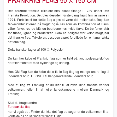
FRANKRIG FLAG 90 X 150 CM
Den berømte franske Trikolore blev skabt tilbage i 1789 under Den
Franske Revolution. Det blev desuden første gang hejst fem år senere i
1794. Forbilledet for dette flag siges at være det hollandske. Dog kan
farvekombinationen på flaget også ses som en kombination af Paris'
våbenfarver, rød og blå, og bourbonernes hvide farve. De tre farver står
for frihed, lighed og broderskab. Som en tidligere stor kolonimagt, har
det franske flag, Trikoloren, desuden været forbillede for en lang række
nationalflag.
Dette franske flag er af 100 % Polyester
Du kan her købe et Frankrig flag som er trykt på tyndt polyesterstof og
herefter monteret med eyletringe og linning.
Hos OM Flag kan du købe dette flotte flag flag og mange andre flag til
indendørs brug. UEGNET til længerevarende udendørs brug!
Med et flag fra Frankrig er du klar til at byde dine franske venner
velkommen, eller til at fejre landskampene mellem Danmark og
Frankrig.
Skal du bruge andre
Europæiske flag
har vi også det. Finder du ikke det flag du søger er du velkommen til at
kontakte os og så finder vi flaget til dig.