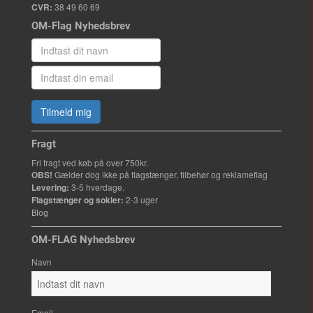
CVR:
38 49 60 69
OM-Flag Nyhedsbrev
Tilmeld mig
Fragt
Fri fragt ved køb på over 750kr.
OBS!
Gælder dog ikke på flagstænger, tilbehør og reklameflag
Levering:
3-5 hverdage.
Flagstænger og sokler:
2-3 uger
Blog
OM-FLAG Nyhedsbrev
Navn
Email