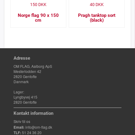
150
DKK
40
DKK
Norge flag 90 x 150
Pragh tanktop sort
cm
(black)
Adresse
OM FLAG, Aalborg ApS
Mesterlodden 42
2820 Gentofte
Danmark
Lager:
Lyngbyvej 415
2820 Gentofte
Kontakt information
Skriv til os
Email:
info@om-flag.dk
TLF:
51 24 36 20