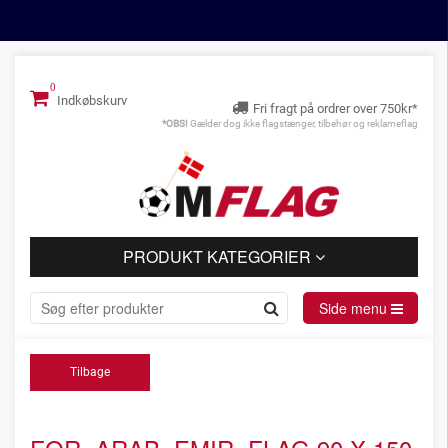
Indkøbskurv
Fri fragt på ordrer over 750kr*
*OBS!
Gælder dog ikke flagstænger, tilbehør og reklameflag
PRODUKT KATEGORIER
Side menu
Tilbage