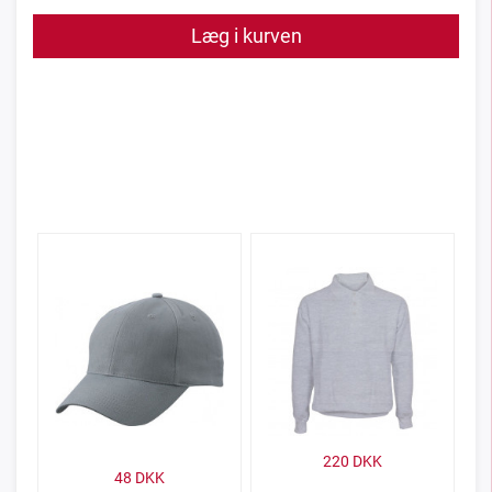
Læg i kurven
220
DKK
48
DKK