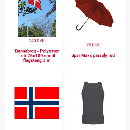
140
DKK
75
DKK
Dannebrog - Polyester
Spar Maxx paraply rød
- str 75x100 cm til
flagstang 3 m