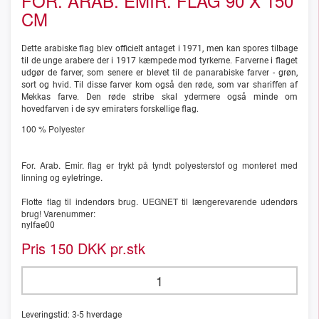
FOR. ARAB. EMIR. FLAG 90 X 150
CM
Dette arabiske flag blev officielt antaget i 1971, men kan spores tilbage
til de unge arabere der i 1917 kæmpede mod tyrkerne. Farverne i flaget
udgør de farver, som senere er blevet til de panarabiske farver - grøn,
sort og hvid. Til disse farver kom også den røde, som var shariffen af
Mekkas farve. Den røde stribe skal ydermere også minde om
hovedfarven i de syv emiraters forskellige flag.
100 % Polyester
For. Arab. Emir. flag er trykt på tyndt polyesterstof og monteret med
linning og eyletringe.
Flotte flag til indendørs brug. UEGNET til længerevarende udendørs
brug! Varenummer:
nylfae00
Pris
DKK pr.stk
150
Leveringstid:
3-5
hverdage