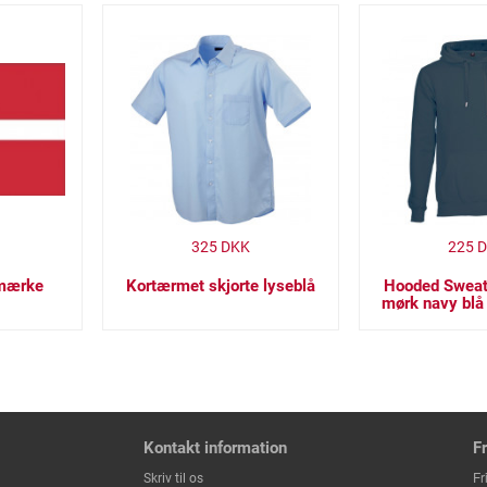
325
DKK
225
D
imærke
Kortærmet skjorte lyseblå
Hooded Sweat
mørk navy blå
Kontakt information
F
Fr
Skriv til os