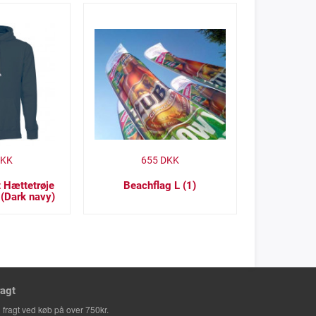
KK
655
DKK
 Hættetrøje
Beachflag L (1)
 (Dark navy)
ragt
i fragt ved køb på over 750kr.