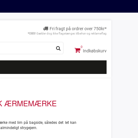
Fri fragt på ordrer over 750kr*
*OBS!
Gælder dog ikke flagstænger, tilbehør og reklameflag
Indkøbskurv
K ÆRMEMÆRKE
ke med lim på bagside, således det let kan
almindeligt strygejern.