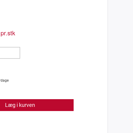
pr.stk
rdage
Læg i kurven