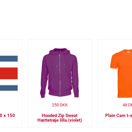
250
DKK
48
D
90 x 150
Hooded Zip Sweat
Plain Cam t-s
Hættetrøje lilla (violet)