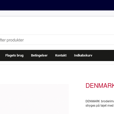
Flagets brug
Betingelser
Kontakt
Indkøbskurv
DENMAR
DENMARK broderimær
stryges på tøjet med 