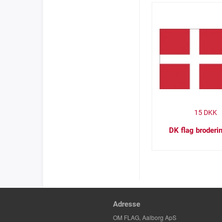
15
DKK
DK flag broder
Adresse
OM FLAG, Aalborg ApS