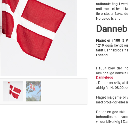
nationale flag i ver
rødt med et hvidt k
flere steder f.eks. 
Norge og Island.
Dannebr
Flaget er i 100 % Po
1219 også kendt og
faldt Dannebrogs fla
Estland.
I 1834 blev der ind
almindelige danske bo
Dannebrog
. Det er en skik, at
aldrig før kl. 08:00,
Flaget må gerne bli
med projektør eller 
Det er en god skik, 
behandles med værdi
vil der blive krig i 