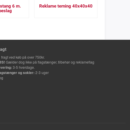
gstang 6 m.
Reklame terning 40x40x40
beslag
ragt
i fragt ved køb på over 750kr.
BS!
Gælder dog ikke på flagstænger, tilbehør og reklameflag
vering:
3-5 hverdage.
agstænger og sokler:
2-3 uger
og