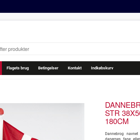
Flagets brug
Betingelser
Kontakt
Indkøbskurv
DANNEBR
STR 38X5
180CM
Dannebrog navnet 
danernes fane elle