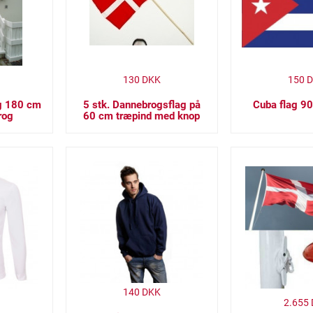
130
DKK
150
D
ng 180 cm
5 stk. Dannebrogsflag på
Cuba flag 9
rog
60 cm træpind med knop
140
DKK
2.655