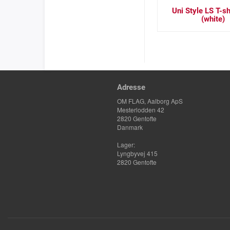
Uni Style LS T-sh
(white)
Adresse
OM FLAG, Aalborg ApS
Mesterlodden 42
2820 Gentofte
Danmark
Lager:
Lyngbyvej 415
2820 Gentofte