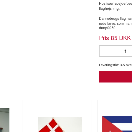
Hos især spejderbe
flaghejsning.
Dannebrogs flag har 
røde farve, som man
danp0050
Pris
DKK 
85
Leveringstid:
3-5
hve