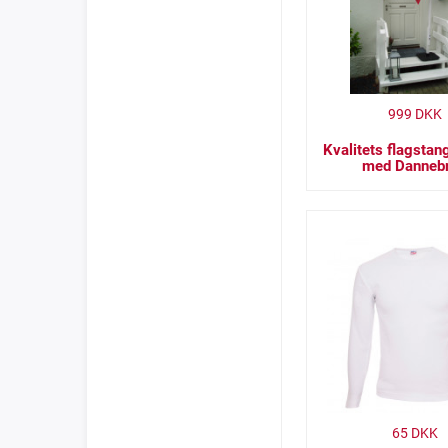
999
DKK
Kvalitets flagsta
med Danneb
65
DKK