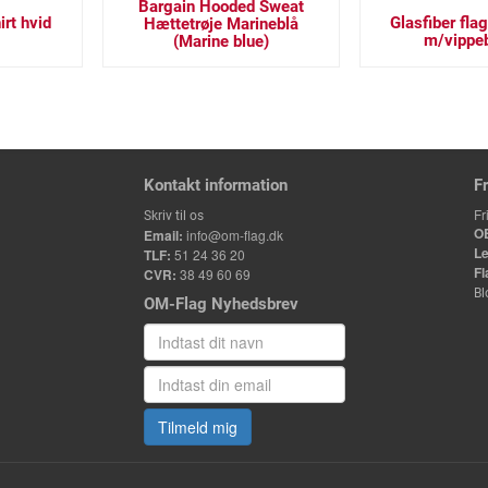
Bargain Hooded Sweat
irt hvid
Glasfiber fla
Hættetrøje Marineblå
m/vippe
(Marine blue)
Kontakt information
F
Fr
Skriv til os
O
Email:
info@om-flag.dk
Le
TLF:
51 24 36 20
Fl
CVR:
38 49 60 69
Bl
OM-Flag Nyhedsbrev
Tilmeld mig