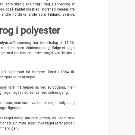
den, som stadig er i brug i dag. Dannebrog er
ors også kaldet korsflag. Korsflag kendes fra
de andre nordiske lande, som Finland, Sverige,
og i polyester
lyester.
Dannebrog har fødselsdag d. 15-06-
 markeret som Valdemarsdag. Ifølge et sagn
get ned fra himlen under slaget ved Tallinn i
ført flagforbud for borgere. Først i 1854 fik
rgere ret til at hejse
 flaget først må hejses op ved solopgang, men
 og flaget tages ned senest ved solnedgang.
ve oppe, men kun hvis der er noget belysning
noget lignende.
at flaget aldrig må røre jorden, da flaget skal
ghed. En myte siger, hvis flaget rører jorden
Danmark igen.