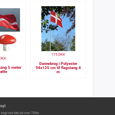
175
DKK
DKK
Dannebrog i Polyester
stang 5 meter
94x125 cm til flagstang 4
tøtte
m
ragt
i fragt ved køb på over 750kr.