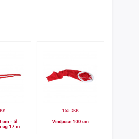
KK
165
DKK
 cm - til
Vindpose 100 cm
6 og 17 m