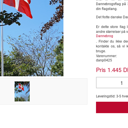
Dannebrogsflag på 3
din flagstang.
Det flotte danske Da
Er dette store flag
andre størrelser på 
Dannebrog
. Finder du ikke de
kontakte os, så vi 
bruge.
Varenummer:
danp0425
Pris
DK
1.445
Leveringstid:
3-5
hve