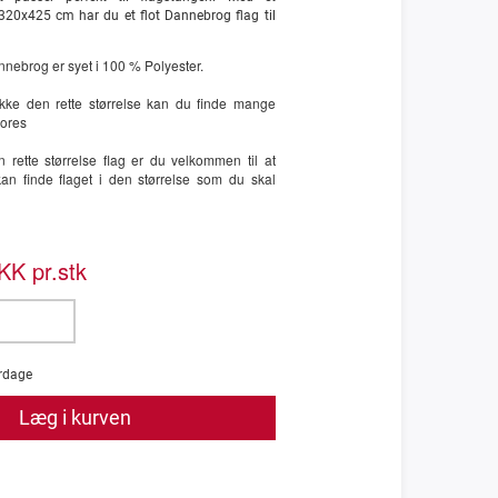
20x425 cm har du et flot Dannebrog flag til
nnebrog er syet i 100 % Polyester.
 ikke den rette størrelse kan du finde mange
vores
n rette størrelse flag er du velkommen til at
kan finde flaget i den størrelse som du skal
K pr.stk
rdage
Læg i kurven