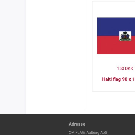
150
DKK
Haiti flag 90 x
Adresse
OM FLAG, Aalborg ApS