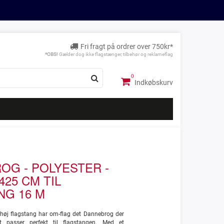
Fri fragt på ordrer over 750kr*
*OBS!
Gælder dog ikke flagstænger, tilbehør og reklameflag
Indkøbskurv
OG - POLYESTER -
425 CM TIL
NG 16 M
høj flagstang har om-flag det Dannebrog der
t passer perfekt til flagstangen. Med et