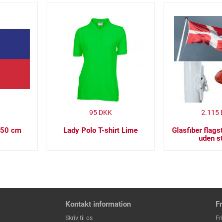
95
DKK
2.115
 150 cm
Lady Polo T-shirt Lime
Glasfiber flag
uden s
Kontakt information
F
Fr
Skriv til os