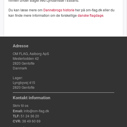
himlen under slaget ved Lyndanisse i Estland.
Du kan læse mere om
her på om-flag.dk eller du
Dannebrogs historie
kan finde mere information om de forskellige
.
danske flagdage
Adresse
OM FLAG, Aalborg ApS
Mesterlodden 42
2820 Gentofte
Danmark
Lager:
Lyngbyvej 415
2820 Gentofte
Kontakt information
Skriv til os
Email:
info@om-flag.dk
TLF:
51 24 36 20
CVR:
38 49 60 69