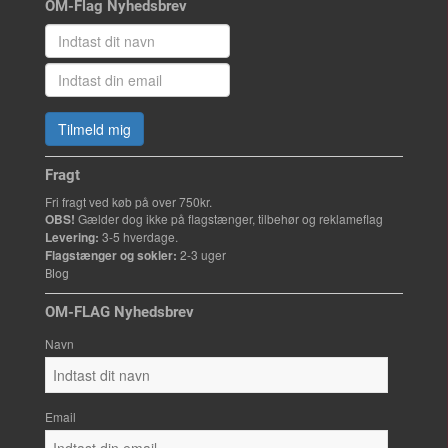
OM-Flag Nyhedsbrev
Tilmeld mig
Fragt
Fri fragt ved køb på over 750kr.
OBS!
Gælder dog ikke på flagstænger, tilbehør og reklameflag
Levering:
3-5 hverdage.
Flagstænger og sokler:
2-3 uger
Blog
OM-FLAG Nyhedsbrev
Navn
Email