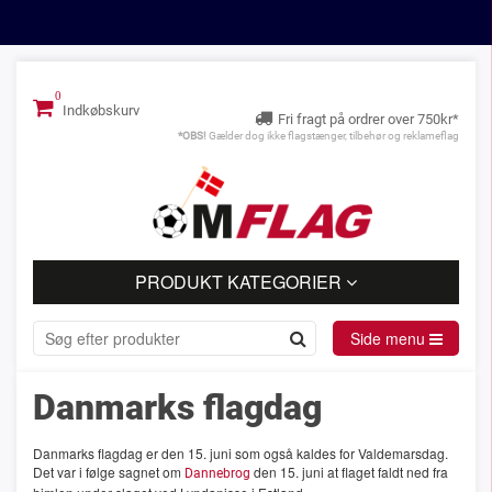
Indkøbskurv
Fri fragt på ordrer over 750kr*
*OBS!
Gælder dog ikke flagstænger, tilbehør og reklameflag
PRODUKT KATEGORIER
Side menu
Danmarks flagdag
Danmarks flagdag er den 15. juni som også kaldes for Valdemarsdag.
Det var i følge sagnet om
den 15. juni at flaget faldt ned fra
Dannebrog