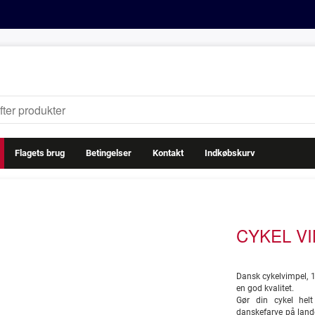
Flagets brug
Betingelser
Kontakt
Indkøbskurv
CYKEL V
Dansk cykelvimpel, 
en god kvalitet.
Gør din cykel hel
danskefarve på landev