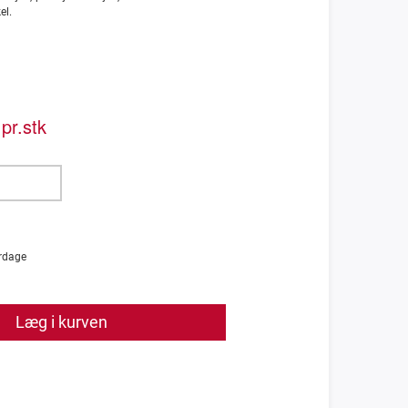
el.
pr.stk
rdage
Læg i kurven