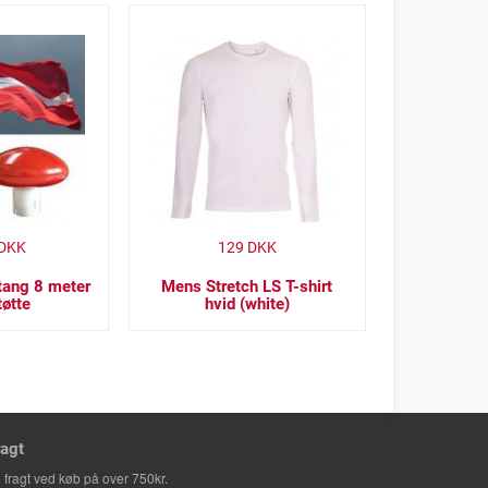
DKK
129
DKK
stang 8 meter
Mens Stretch LS T-shirt
tøtte
hvid (white)
ragt
i fragt ved køb på over 750kr.