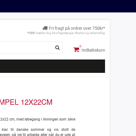
Fri fragt på ordrer over 750kr*
*OBS!
Gælder dog ikke flagstænger, tilbehør og reklameflag
Indkøbskurv
IMPEL 12X22CM
12x22 cm, med løbegang i linningen som sikre
t klar til danske sommer og vis stolt de
ejen, på vej til arbejde, eller når du er ude at