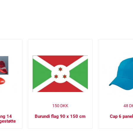
150
DKK
48
D
ang 14
Burundi flag 90 x 150 cm
Cap 6 panel
gestøtte