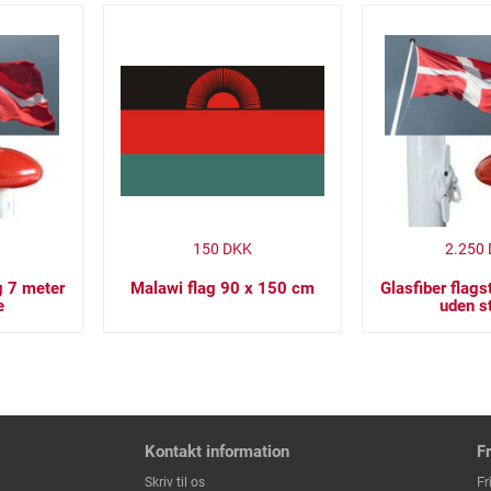
150
DKK
2.250
g 7 meter
Malawi flag 90 x 150 cm
Glasfiber flag
e
uden s
Kontakt information
F
Fr
Skriv til os