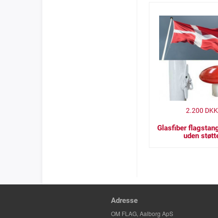
2.200
DKK
Glasfiber flagstan
uden støtt
Adresse
OM FLAG, Aalborg ApS