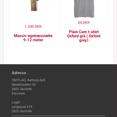
64
DKK
1.240
DKK
Plain Cam t-shirt
Massiv egetræsstøtte
Oxford grå ( Oxford
9-12 meter
grey)
Adresse
OM FLAG, Aalborg ApS
Mesterlodden 42
2820 Gentofte
Danmark
Lager:
Lyngbyvej 415
2820 Gentofte