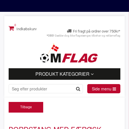
Indkøbskurv
Fri fragt på ordrer over 750kr*
*OBS!
Gælder dog ikke flagstænger, tilbehør og reklameflag
PRODUKT KATEGORIER
Side menu
Tilbage