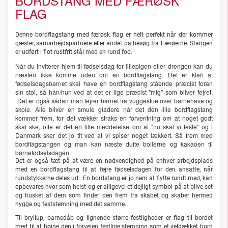
BORDSTANG MED FÆRØSK
FLAG
Denne bordflagstang med færøsk flag er helt perfekt når der kommer
gæster, samarbejdspartnere eller andet på besøg fra Færøerne. Stangen
er udført i flot rustfrit stål med en rund fod.
Når du inviterer hjem til fødselsdag for lillepigen eller drengen kan du
næsten ikke komme uden om en bordflagstang. Det er klart at
fødselsdagsbarnet skal have en bordflagstang stående præcist foran
sin stol, så han/hun ved at det er lige præcist "mig" som bliver fejret.
Det er også sådan man fejrer barnet fra vuggestue over børnehave og
skole. Alle bliver en smule gladere når det den lille bordflagstang
kommer frem, for det vækker straks en forventning om at noget godt
skal ske, ofte er det en lille meddelelse om at "nu skal vi feste" og i
Danmark sker det jo tit ved at vi spiser noget lækkert. Så frem med
bordflagstangen og man kan næste dufte bollerne og kakaoen til
børnefødselsdagen.
Det er også tæt på at være en nødvendighed på enhver arbejdsplads
med en bordflagstang til at fejre fødselsdagen for den ansatte, når
rundstykkerne deles ud. En bordstang er jo nem at flytte rundt med, kan
opbevares hvor som helst og er alligevel et dejligt symbol på at blive set
og husket af dem som finder den frem fra skabet og skaber hermed
hygge og feststemning med det samme.
Til bryllup, barnedåb og lignende større festligheder er flag til bordet
med til at højne den i forvejen festlige stemning som et veldækket bord