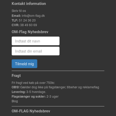
Kontakt information
Skriv til os
Email:
info@om-flag.dk
TLF:
51 24 36 20
CVR:
38 49 60 69
OM-Flag Nyhedsbrev
Tilmeld mig
Fragt
Fri fragt ved køb på over 750kr.
OBS!
Gælder dog ikke på flagstænger, tilbehør og reklameflag
Levering:
3-5 hverdage.
Flagstænger og sokler:
2-3 uger
Blog
OM-FLAG Nyhedsbrev