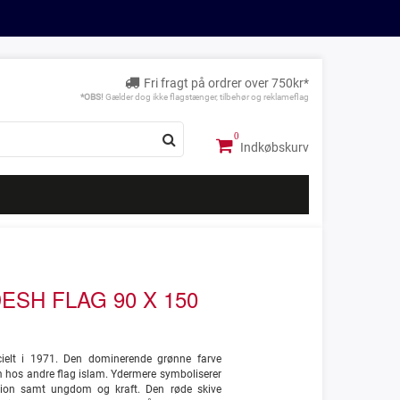
Fri fragt på ordrer over 750kr*
*OBS!
Gælder dog ikke flagstænger, tilbehør og reklameflag
Indkøbskurv
SH FLAG 90 X 150
icielt i 1971. Den dominerende grønne farve
m hos andre flag islam. Ydermere symboliserer
tion samt ungdom og kraft. Den røde skive