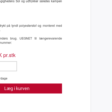
gighedens Sol og udtrykker således kampen
trykt på tyndt polyesterstof og monteret med
.
ndendørs brug. UEGNET til længerevarende
enummer:
 pr.stk
rdage
Læg i kurven