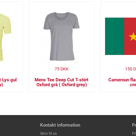
75
DKK
150
D
t Lys gul
Mens Tee Deep Cut T-shirt
Cameroun fla
w)
Oxford grå ( Oxford grey)
c
Kontakt information
F
Fr
Skriv til os