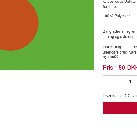
kaldes også Uafhæn
for frihed.
100 % Polyester
Bangladesh flag er 
linning og eyletringe
Flotte flag til i
udendørs brug! Var
nylban00
Pris
DKK
150
Leveringstid:
2-7
hve