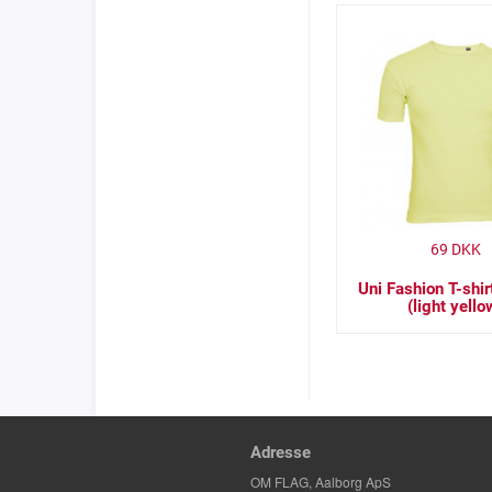
69
DKK
Uni Fashion T-shir
(light yello
Adresse
OM FLAG, Aalborg ApS