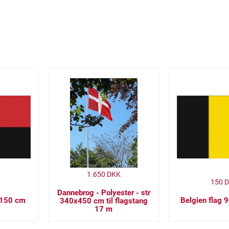
1.650
DKK
150
D
Dannebrog - Polyester - str
 150 cm
Belgien flag 
340x450 cm til flagstang
17 m