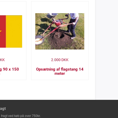
KK
2.000
DKK
g 90 x 150
Opsætning af flagstang 14
m
meter
ragt
i fragt ved køb på over 750kr.