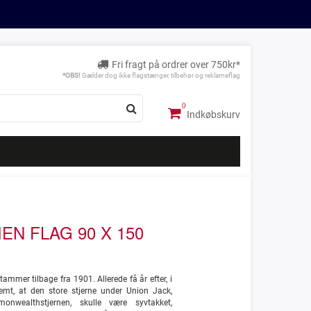
Fri fragt på ordrer over 750kr*
*OBS!
Gælder dog ikke flagstænger, tilbehør og reklameflag
Indkøbskurv
EN FLAG 90 X 150
tammer tilbage fra 1901. Allerede få år efter, i
emt, at den store stjerne under Union Jack,
nwealthstjernen, skulle være syvtakket,