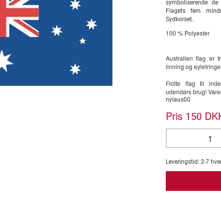
symboliserende de s
Flagets fem mindre
Sydkorset.
100 % Polyester
Australien flag er 
linning og eyletringe
Flotte flag til i
udendørs brug! Var
nylaus00
Pris
DKK
150
Leveringstid:
2-7
hve