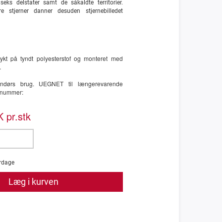
eks delstater samt de såkaldte territorier.
 stjerner danner desuden stjernebilledet
trykt på tyndt polyesterstof og monteret med
.
ndendørs brug. UEGNET til længerevarende
enummer:
 pr.stk
rdage
Læg i kurven