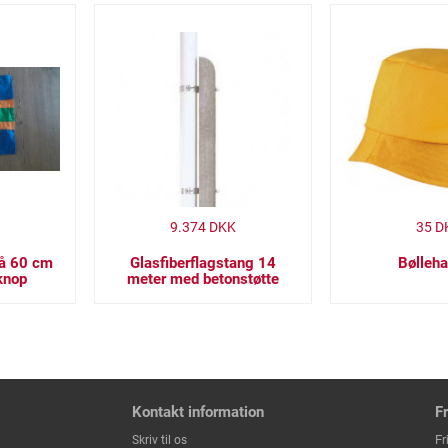
9.374
DKK
35
D
på 60 cm
Glasfiberflagstang 14
Bølleha
knop
meter med betonstøtte
Kontakt information
F
Fr
Skriv til os