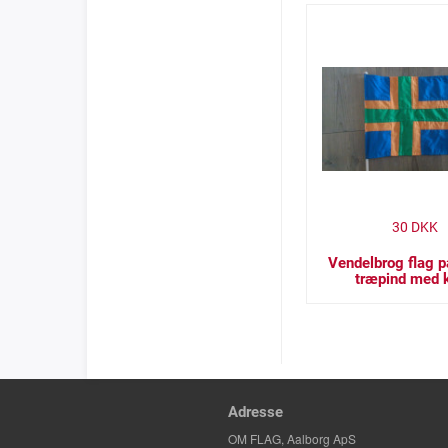
30
DKK
Vendelbrog flag 
træpind med 
Adresse
OM FLAG, Aalborg ApS