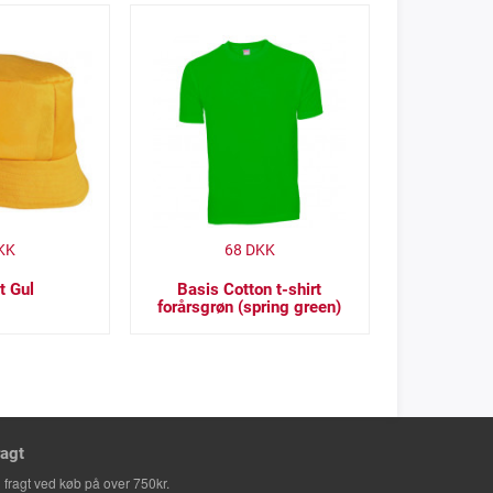
KK
68
DKK
t Gul
Basis Cotton t-shirt
forårsgrøn (spring green)
ragt
i fragt ved køb på over 750kr.