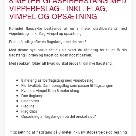
8 METER GLASFIBERSTANG MED
VIPPEBESLAG - INKL. FLAG,
VIMPEL OG OPSÆTNING
Komplet flagpakke bestående af en 8 meter glasfiberstang med
vippebeslag - inkl. flag, vimpel og opsætning.
Er du på udkig efter en flagstang med det hele?
Med denne nye pakke får du alt hvad du får brug for til at få din
flagstang i jorden og flaget op, uden noget besvær.
Med i pakken følger alt hvad du skal bruge til din nye flagstang.
8 meter glasfiberflagstang med vippebeslag
Flot kvalitets Dannebrogsflag som passer til flagstangen
Kvalitets vimpel til en 8 meter stang
Rød flagknop
Lineholder
Flagline
Flag clips
Opsætning af flagstangen på det ønsket sted*
*
Opsætning af flagstang på 8 meter inklusiv støbearbejde og rejsning