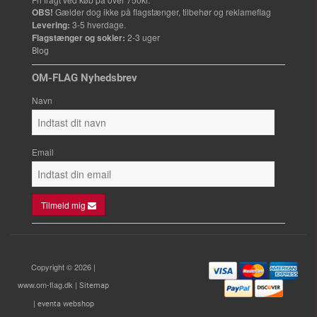
OBS!
Gælder dog ikke på flagstænger, tilbehør og reklameflag
Levering:
3-5 hverdage.
Flagstænger og sokler:
2-3 uger
Blog
OM-FLAG Nyhedsbrev
Navn
Email
Tilmeld mig
Copyright © 2026 |
www.om-flag.dk |
Sitemap
|
eventa webshop