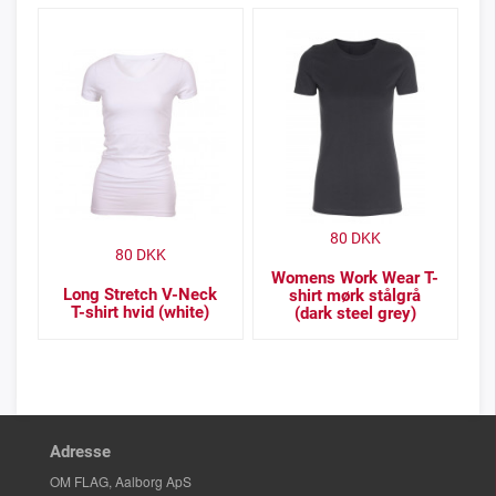
80
DKK
80
DKK
Womens Work Wear T-
Long Stretch V-Neck
shirt mørk stålgrå
T-shirt hvid (white)
(dark steel grey)
Adresse
OM FLAG, Aalborg ApS