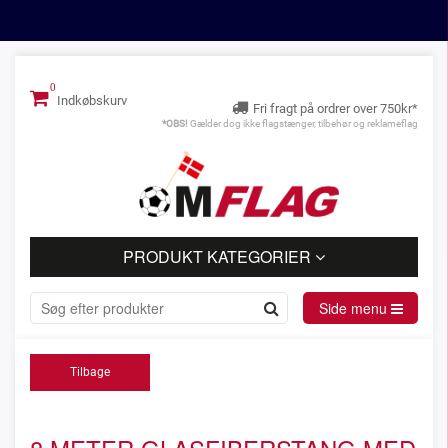
Indkøbskurv
Fri fragt på ordrer over 750kr*
*OBS!
Gælder dog ikke flagstænger, tilbehør og reklameflag
PRODUKT KATEGORIER
Side menu
Tilbage