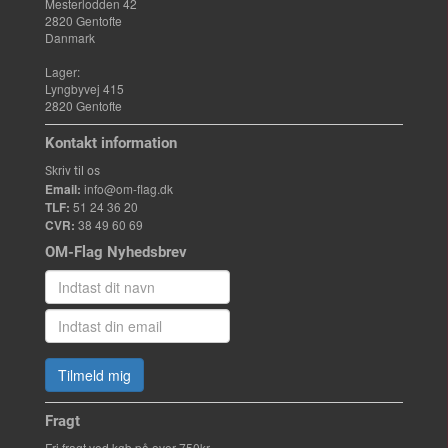
Mesterlodden 42
2820 Gentofte
Danmark
Lager:
Lyngbyvej 415
2820 Gentofte
Kontakt information
Skriv til os
Email:
info@om-flag.dk
TLF:
51 24 36 20
CVR:
38 49 60 69
OM-Flag Nyhedsbrev
Tilmeld mig
Fragt
Fri fragt ved køb på over 750kr.