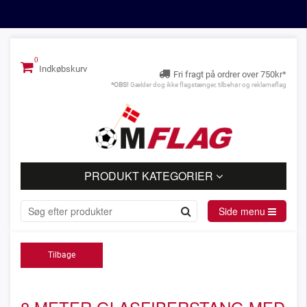
Indkøbskurv
Fri fragt på ordrer over 750kr*
*OBS!
Gælder dog ikke flagstænger, tilbehør og reklameflag
PRODUKT KATEGORIER
Side menu
Tilbage