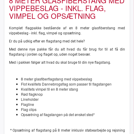
8 METER GLASFIBERSTANG MED
VIPPEBESLAG - INKL. FLAG,
VIMPEL OG OPSÆTNING
Komplet flagpakke bestående af en 8 meter glasfiberstang med
vippebeslag - inkl. flag, vimpel og opsætning.
Er du på udkig efter en flagstang med det hele?
Med denne nye pakke får du alt hvad du får brug for til at få din
flagstang i jorden og flaget op, uden noget besvær.
Med i pakken følger alt hvad du skal bruge til din nye flagstang.
8 meter glasfiberflagstang med vippebeslag
Flot kvalitets Dannebrogsflag som passer til flagstangen
Kvalitets vimpel til en 8 meter stang
Rød flagknop
Lineholder
Flagline
Flag clips
Opsætning af flagstangen på det ønsket sted*
*
Opsætning af flagstang på 8 meter inklusiv støbearbejde og rejsning