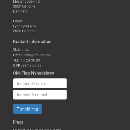
Mesterlodden 42
2820 Gentofte
Danmark
Lager:
Lyngbyvej 415
2820 Gentofte
Kontakt information
Skriv til os
Email:
info@om-flag.dk
TLF:
51 24 36 20
CVR:
38 49 60 69
OM-Flag Nyhedsbrev
Tilmeld mig
Fragt
Fri fragt ved køb på over 750kr.