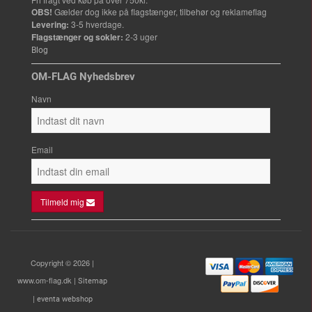
OBS!
Gælder dog ikke på flagstænger, tilbehør og reklameflag
Levering:
3-5 hverdage.
Flagstænger og sokler:
2-3 uger
Blog
OM-FLAG Nyhedsbrev
Navn
Email
Tilmeld mig
Copyright © 2026 |
www.om-flag.dk |
Sitemap
|
eventa webshop