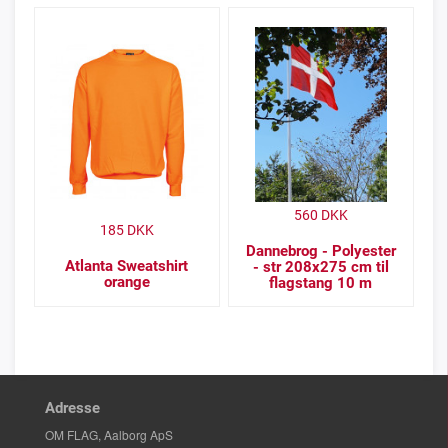
560
DKK
185
DKK
Dannebrog - Polyester
Atlanta Sweatshirt
- str 208x275 cm til
orange
flagstang 10 m
Adresse
OM FLAG, Aalborg ApS