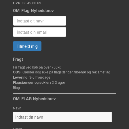
CVR:
38 49 60 69
OM-Flag Nyhedsbrev
Tilmeld mig
Fragt
Fri fragt ved køb på over 750kr.
OBS!
Gælder dog ikke på flagstænger, tilbehør og reklameflag
Levering:
3-5 hverdage.
Flagstænger og sokler:
2-3 uger
Blog
OM-FLAG Nyhedsbrev
Navn
Email