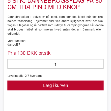
5 STK. DANNEBROGSFLAG PÅ 60
CM TRÆPIND MED KNOP
Dannebrogsflag i polyester på pind, som gør det ideelt når der skal
holdes fødselsdag i hjemmet eller ved andre lejligheder, hvor der skal
flages. Flaget er også perfekt som udstyr til campingvognen når denne
skal bruges i løbet af sommeren, hvad enten det er i Danmark eller i
udlandet.
Varenummer:
danpol37
Pris
DKK pr.stk
130
Leveringstid:
2-7
hverdage
Læg i kurven