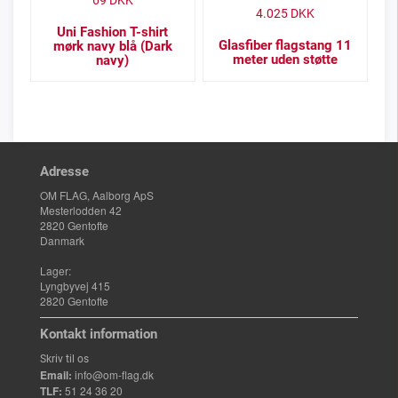
69
DKK
4.025
DKK
Uni Fashion T-shirt
Glasfiber flagstang 11
mørk navy blå (Dark
meter uden støtte
navy)
Adresse
OM FLAG, Aalborg ApS
Mesterlodden 42
2820 Gentofte
Danmark
Lager:
Lyngbyvej 415
2820 Gentofte
Kontakt information
Skriv til os
Email:
info@om-flag.dk
TLF:
51 24 36 20