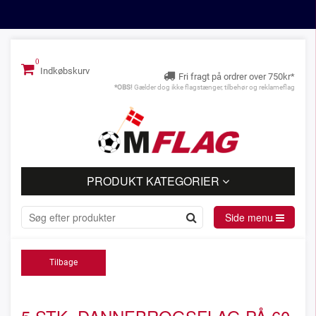
Indkøbskurv
Fri fragt på ordrer over 750kr*
*OBS!
Gælder dog ikke flagstænger, tilbehør og reklameflag
PRODUKT KATEGORIER
Side menu
Tilbage